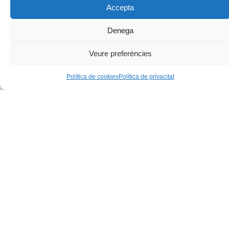
Accepta
Denega
Veure preferències
Política de cookies
Política de privacitat
17 setembre, 2025
Joanic Geniüt. CARTOGRAFIA APÒCRIFA I NOVA
BOTÀNICA DEL DR. BASSOLS
Veure-les totes