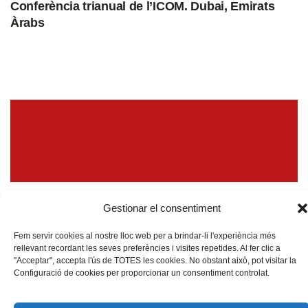
Conferència trianual de l’ICOM. Dubai, Emirats
Àrabs
6 octubre, 2025
Gestionar el consentiment
Conferència «DE LLAMPAIES A LA SAGRADA
FAMÍLIA. ESCULTURES DE MERCÈ RIBA», a
Fem servir cookies al nostre lloc web per a brindar-li l'experiència més
rellevant recordant les seves preferències i visites repetides. Al fer clic a
càrrec de Mercè Riba
"Acceptar", accepta l'ús de TOTES les cookies. No obstant això, pot visitar la
Configuració de cookies per proporcionar un consentiment controlat.